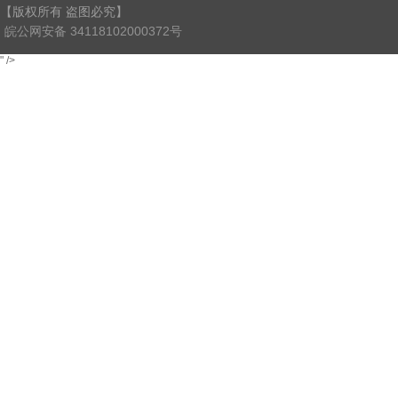
【版权所有 盗图必究】
皖公网安备 34118102000372号
" />