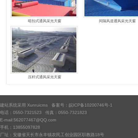
暗扣式通风采光天窗
间隔风道通风采光天窗
压杆式通风采光天窗
建站系统采用
Xunruicms
备案号：皖ICP备10200746号-1
电话：0550-7321523 传真：0550-7321823
E-mail:562077467@QQ.com
手机：13855097828
厂址：安徽省天长市永丰镇农民工创业园区职教路18号